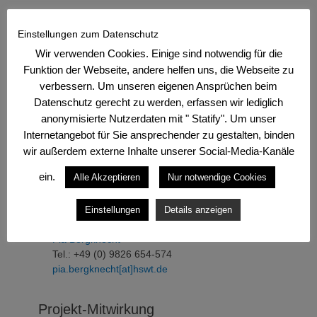
Teil-Projektleitung Biomasse-
Einstellungen zum Datenschutz
Institut/HSWT
Wir verwenden Cookies. Einige sind notwendig für die
↗
Prof. Dr. Martin Döring
Funktion der Webseite, andere helfen uns, die Webseite zu
Tel.: +49 (0) 9826 654-212
verbessern. Um unseren eigenen Ansprüchen beim
E-Mail:
martin.doering[at]hswt.de
Datenschutz gerecht zu werden, erfassen wir lediglich
↗
anonymisierte Nutzerdaten mit " Statify". Um unser
Prof. Dr. Andreas Hoffmann
Tel.: +49 (0) 9826 654-243
Internetangebot für Sie ansprechender zu gestalten, binden
E-Mail:
andreas.hoffmann[at]hswt.de
wir außerdem externe Inhalte unserer Social-Media-Kanäle
ein.
Alle Akzeptieren
Nur notwendige Cookies
Projektbearbeitung intern Biomasse-
Einstellungen
Details anzeigen
Institut/HSWT
Pia Bergknecht
Tel.: +49 (0) 9826 654-574
pia.bergknecht[at]hswt.de
–
Projekt-Mitwirkung