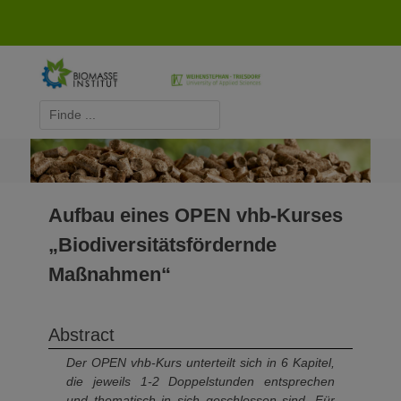
Zum
Inhalt
springen
E-
Telefon
Mail
Biomasse-Institut Triesdorf
Suchen
nach:
Aufbau eines OPEN vhb-Kurses
„Biodiversitätsfördernde
Maßnahmen“
Abstract
Der OPEN vhb-Kurs unterteilt sich in 6 Kapitel,
die jeweils 1-2 Doppelstunden entsprechen
und thematisch in sich geschlossen sind. Für