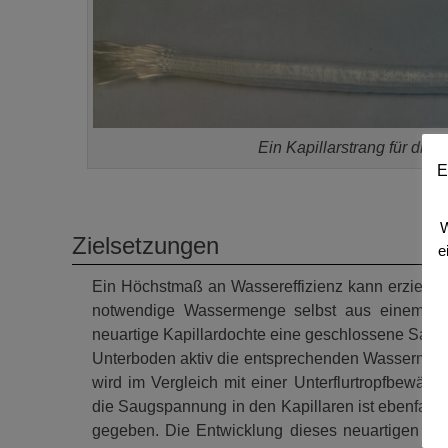
Ein Kapillarstrang für die
E
W
Zielsetzungen
e
Ein Höchstmaß an Wassereffizienz kann erzielt w
notwendige Wassermenge selbst aus einem B
neuartige Kapillardochte eine geschlossene Saug
Unterboden aktiv die entsprechenden Wassermen
wird im Vergleich mit einer Unterflurtropfbewä
die Saugspannung in den Kapillaren ist ebenfalls
gegeben. Die Entwicklung dieses neuartigen Wa