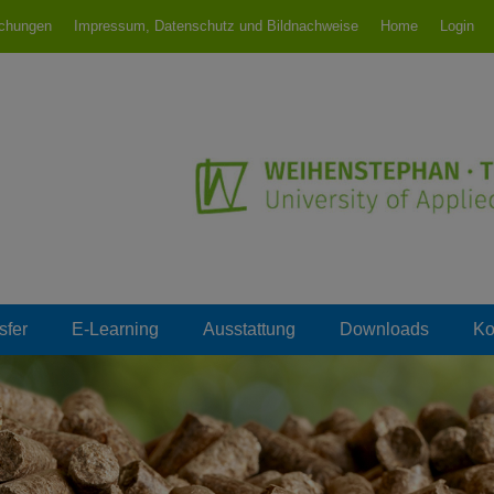
ichungen
Impressum, Datenschutz und Bildnachweise
Home
Login
riesdorf
sfer
E-Learning
Ausstattung
Downloads
Ko