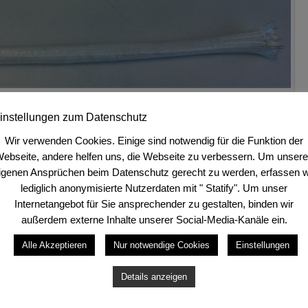
 Wasserversorgung (Foto: Kaya, 2015)
instellungen zum Datenschutz
Wir verwenden Cookies. Einige sind notwendig für die Funktion der
ebseite, andere helfen uns, die Webseite zu verbessern. Um unser
igenen Ansprüchen beim Datenschutz gerecht zu werden, erfassen w
lediglich anonymisierte Nutzerdaten mit " Statify". Um unser
erden, wenn die jeweiligen Nutzpflanzen die physiologisch
Internetangebot für Sie ansprechender zu gestalten, binden wir
ewässerungssystem entnehmen können. Dazu soll durch
außerdem externe Inhalte unserer Social-Media-Kanäle ein.
spannungskette aufgebaut werden, über die die Pflanzen im
Alle Akzeptieren
Nur notwendige Cookies
Einstellungen
gen anfordern können. Das neuartige Bewässerungssystem
sserung und einer Beregnungsbewässerung betrieben. Durch
Details anzeigen
 eine fremdenergiefreie Versorgung der Pflanzen mit Wasser
sserversorgungssystems wird in einem Dreier-Verbund mit