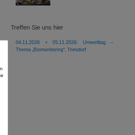
Treffen Sie uns hier
04.11.2026 + 05.11.2026: Umwelttag –
Thema „Biomonitoring“, Triesdorf
en
ir