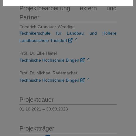
Projektbearbeitung extern und
Partner
Friedrich Gronauer-Weddige
Technikerschule für Landbau und Höhere
↗
Landbauschule Triesdorf
Prof. Dr. Elke Hietel
↗
Technische Hochschule Bingen
Prof. Dr. Michael Rademacher
↗
Technische Hochschule Bingen
Projektdauer
01.10.2021 – 30.09.2023
Projektträger