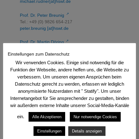
michael.rudner[at]hswt.de
↗
Prof. Dr. Peter Breunig
Tel.: +49 (0) 9826 654-217
peter.breunig [at]hswt.de
↗
Prof. Dr. Martin Döring
Tel.: +49 (0) 9826 654-212
Einstellungen zum Datenschutz
martin.doering [at]hswt.de
Wir verwenden Cookies. Einige sind notwendig für die
↗
Prof. Dr. Andreas Hoffmann
Funktion der Webseite, andere helfen uns, die Webseite zu
Tel.: +49 (0) 9826 654-243
verbessern. Um unseren eigenen Ansprüchen beim
andreas.hoffmann [at]hswt.de
Datenschutz gerecht zu werden, erfassen wir lediglich
anonymisierte Nutzerdaten mit " Statify". Um unser
Internetangebot für Sie ansprechender zu gestalten, binden
Projektbearbeitung intern
wir außerdem externe Inhalte unserer Social-Media-Kanäle
Isabel Möhrle
ein.
Alle Akzeptieren
Nur notwendige Cookies
Tel.: +49 (0) 9826 654-369
E-Mail:
isabel.moehrle[at]hswt.de
Einstellungen
Details anzeigen