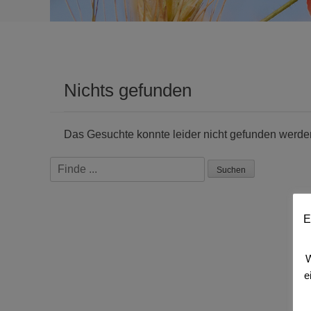
Nichts gefunden
Das Gesuchte konnte leider nicht gefunden werden. 
Suchen
nach:
E
W
e