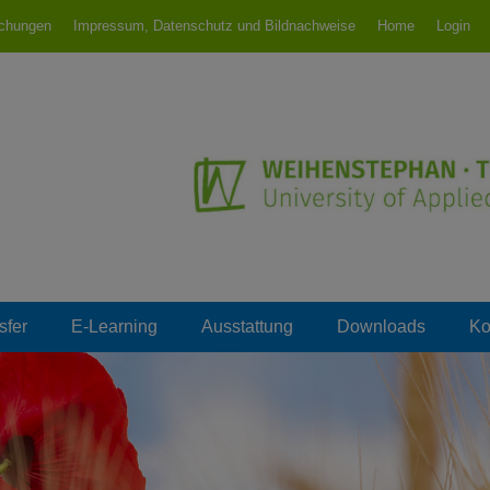
ichungen
Impressum, Datenschutz und Bildnachweise
Home
Login
riesdorf
sfer
E-Learning
Ausstattung
Downloads
Ko