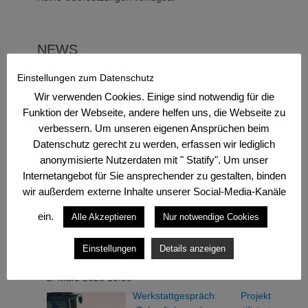
NEWS
Einstellungen zum Datenschutz
20. Juli 2026 10:00
Wir verwenden Cookies. Einige sind notwendig für die
AgroMissionHub 2026 zeigt
Funktion der Webseite, andere helfen uns, die Webseite zu
zukunftsweisende
verbessern. Um unseren eigenen Ansprüchen beim
Forschungsprojekte mit zwei
Projekten des Biomasse-
Datenschutz gerecht zu werden, erfassen wir lediglich
Instituts
anonymisierte Nutzerdaten mit " Statify". Um unser
Internetangebot für Sie ansprechender zu gestalten, binden
28. Mai 2026 16:20
wir außerdem externe Inhalte unserer Social-Media-Kanäle
Nachruf auf Prof. Dr. Hans-
Achim Reiman
ein.
Alle Akzeptieren
Nur notwendige Cookies
Einstellungen
Details anzeigen
2. März 2026 10:00
Werkstattgespräch: Projekt