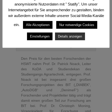
anonymisierte Nutzerdaten mit " Statify". Um unser
Internetangebot für Sie ansprechender zu gestalten, binden
wir außerdem externe Inhalte unserer Social-Media-Kanäle
ein.
Alle Akzeptieren
Nur notwendige Cookies
Der forschende Professor Patrick Noack, bei
Einstellungen
Details anzeigen
seiner Dankesrede nach der Überreichung
seiner Auszeichnung.
Den Preis für den besten Forschenden der
HSWT nahm Prof. Dr. Patrick Noack, Leiter
des KoDA und Studiendekan des
Studiengangs Agrartechnik, entgegen. Prof.
Noack ist bei insgesamt drei großen
Forschungsprojekten des BIT („DIABEK“,
„AutoDGB“ und „DenimeF“) als
Forschender und Projektleiter tätig und trägt
damit einen großen Teil zur Forschung am
BIT bei. Prof. Dr. Christoph Moning,
Vizepräsident für Forschung und